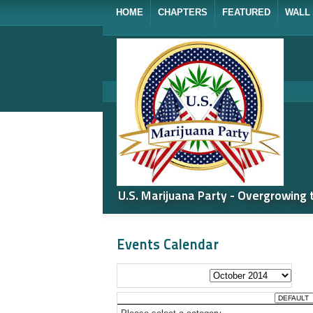
HOME
CHAPTERS
FEATURED
WALL
U.S. Marijuana Party - Overgrowing
Events Calendar