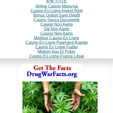
씨벳 사이트
Online Casino Malaysia
Casino En Ligne Argent Réel
Bonus Gratuit Sans Dépôt
Casino Senza Documenti
Casino Non Aams
Siti Non Aams
Casino Non Aams
Meilleur Casino En Ligne
Casino En Ligne Paiement Rapide
Casino En Ligne Fiable
Migliori App Di Poker
Casino En Ligne France Légal