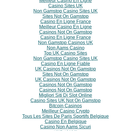
Meilleur Casino En Ligne
Casino Sites UK
Non Gamstop Casino Sites UK
Sites Not On Gamstop
Casino En Ligne France
Meilleur Casino En Ligne
Casinos Not On Gamstop
Casino En Ligne France
Non Gamstop Casinos UK
Non Aams Casino
Top UK Casino Sites
Non Gamstop Casino Sites UK
Casino En Ligne Fiable
UK Casinos Not On Gamstop
Sites Not On Gamstop
UK Casinos Not On Gamstop
Casinos Not On Gamstop
Casinos Not On Gamstop
Migliori Siti Di Slot Online
Casino Sites UK Not On Gamstop
Bitcoin Casinos
Meilleur Casino Crypto
Tous Les Sites De Paris Sportifs Belgique
Casino En Belgique
Casino Non Aams Sicuri