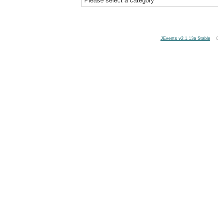
Please select a category
JEvents v2.1.13a Stable