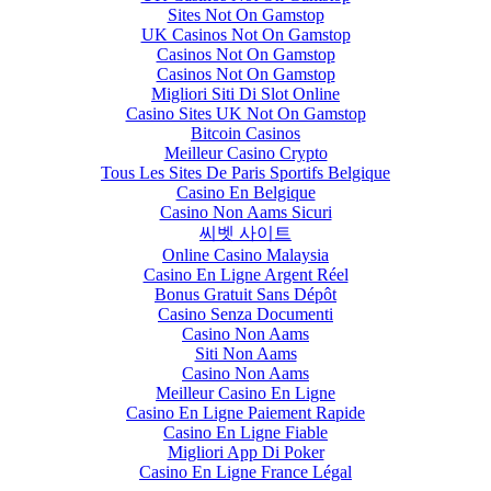
Sites Not On Gamstop
UK Casinos Not On Gamstop
Casinos Not On Gamstop
Casinos Not On Gamstop
Migliori Siti Di Slot Online
Casino Sites UK Not On Gamstop
Bitcoin Casinos
Meilleur Casino Crypto
Tous Les Sites De Paris Sportifs Belgique
Casino En Belgique
Casino Non Aams Sicuri
씨벳 사이트
Online Casino Malaysia
Casino En Ligne Argent Réel
Bonus Gratuit Sans Dépôt
Casino Senza Documenti
Casino Non Aams
Siti Non Aams
Casino Non Aams
Meilleur Casino En Ligne
Casino En Ligne Paiement Rapide
Casino En Ligne Fiable
Migliori App Di Poker
Casino En Ligne France Légal