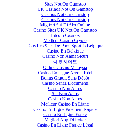
Sites Not On Gamstop
UK Casinos Not On Gamstop
Casinos Not On Gamstop
Casinos Not On Gamstop
Migliori Siti Di Slot Online
Casino Sites UK Not On Gamstop
Bitcoin Casinos
Meilleur Casino Crypto
Tous Les Sites De Paris Sportifs Belgique
Casino En Belgique
Casino Non Aams Sicuri
씨벳 사이트
Online Casino Malaysia
Casino En Ligne Argent Réel
Bonus Gratuit Sans Dépôt
Casino Senza Documenti
Casino Non Aams
Siti Non Aams
Casino Non Aams
Meilleur Casino En Ligne
Casino En Ligne Paiement Rapide
Casino En Ligne Fiable
Migliori App Di Poker
Casino En Ligne France Légal