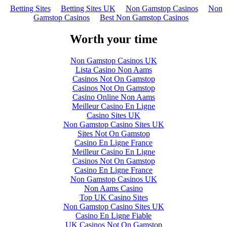
Betting Sites
Betting Sites UK
Non Gamstop Casinos
Non
Gamstop Casinos
Best Non Gamstop Casinos
Worth your time
Non Gamstop Casinos UK
Lista Casino Non Aams
Casinos Not On Gamstop
Casinos Not On Gamstop
Casino Online Non Aams
Meilleur Casino En Ligne
Casino Sites UK
Non Gamstop Casino Sites UK
Sites Not On Gamstop
Casino En Ligne France
Meilleur Casino En Ligne
Casinos Not On Gamstop
Casino En Ligne France
Non Gamstop Casinos UK
Non Aams Casino
Top UK Casino Sites
Non Gamstop Casino Sites UK
Casino En Ligne Fiable
UK Casinos Not On Gamstop